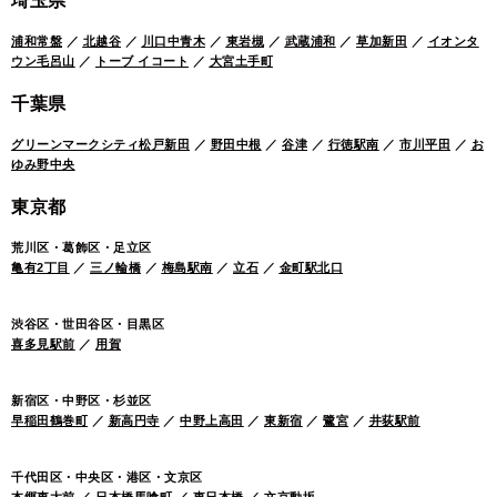
埼玉県
浦和常盤
／
北越谷
／
川口中青木
／
東岩槻
／
武蔵浦和
／
草加新田
／
イオンタ
ウン毛呂山
／
トーブ イコート
／
大宮土手町
千葉県
グリーンマークシティ松戸新田
／
野田中根
／
谷津
／
行徳駅南
／
市川平田
／
お
ゆみ野中央
東京都
荒川区・葛飾区・足立区
亀有2丁目
／
三ノ輪橋
／
梅島駅南
／
立石
／
金町駅北口
渋谷区・世田谷区・目黒区
喜多見駅前
／
用賀
新宿区・中野区・杉並区
早稲田鶴巻町
／
新高円寺
／
中野上高田
／
東新宿
／
鷺宮
／
井荻駅前
千代田区・中央区・港区・文京区
本郷東大前
／
日本橋馬喰町
／
東日本橋
／
文京動坂