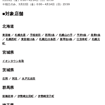
※狛江のみ、3月22日（金）0:00～4月14日（日）23:59
■対象店舗
北海道
東苗穂
／
札幌光星
／
手稲前田
／
西岡3条
／
札幌山の手
／
平岸8条
／
発寒8条
／
札幌西町
／
東苗穂10条
／
札幌北22条西
／
新琴似4条
／
江別幸町
／
札幌元
町
宮城県
イオンタウン名取
茨城県
石岡
／
阿見
／
水戸元吉田
群馬県
前橋岩神
／
伊勢崎太田町
／
伊勢崎宮子町