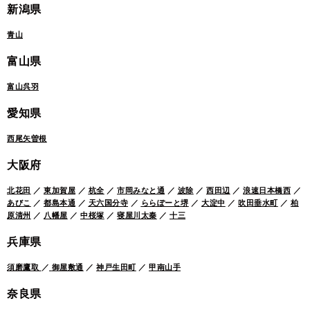
新潟県
青山
富山県
富山呉羽
愛知県
西尾矢曽根
大阪府
北花田
／
東加賀屋
／
杭全
／
市岡みなと通
／
波除
／
西田辺
／
浪速日本橋西
／
あびこ
／
都島本通
／
天六国分寺
／
ららぽーと堺
／
大淀中
／
吹田垂水町
／
柏
原清州
／
八幡屋
／
中桜塚
／
寝屋川太秦
／
十三
兵庫県
須磨鷹取
／
御屋敷通
／
神戸生田町
／
甲南山手
奈良県