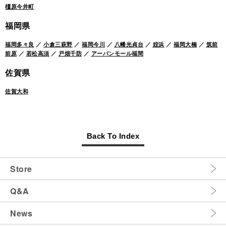
橿原今井町
福岡県
福岡多々良
／
小倉三萩野
／
福岡今川
／
八幡光貞台
／
姪浜
／
福岡大楠
／
筑前
前原
／
若松高須
／
戸畑千防
／
アーバンモール福間
佐賀県
佐賀大和
Back To Index
Store
Q&A
News