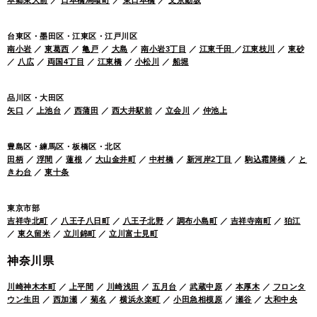
台東区・墨田区・江東区・江戸川区
南小岩
／
東葛西
／
亀戸
／
大島
／
南小岩3丁目
／
江東千田
／
江東枝川
／
東砂
／
八広
／
両国4丁目
／
江東橋
／
小松川
／
船堀
品川区・大田区
矢口
／
上池台
／
西蒲田
／
西大井駅前
／
立会川
／
仲池上
豊島区・練馬区・板橋区・北区
田柄
／
浮間
／
蓮根
／
大山金井町
／
中村橋
／
新河岸2丁目
／
駒込霜降橋
／
と
きわ台
／
東十条
東京市部
吉祥寺北町
／
八王子八日町
／
八王子北野
／
調布小島町
／
吉祥寺南町
／
狛江
／
東久留米
／
立川錦町
／
立川富士見町
神奈川県
川崎神木本町
／
上平間
／
川崎浅田
／
五月台
／
武蔵中原
／
本厚木
／
フロンタ
ウン生田
／
西加瀬
／
菊名
／
横浜永楽町
／
小田急相模原
／
瀬谷
／
大和中央