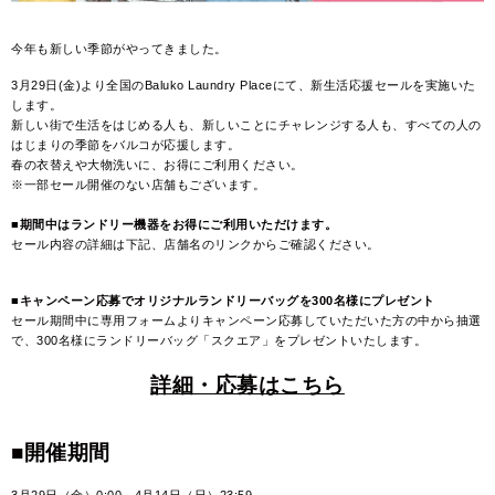
今年も新しい季節がやってきました。
3月29日(金)より全国のBaluko Laundry Placeにて、新生活応援セールを実施いた
します。
新しい街で生活をはじめる人も、新しいことにチャレンジする人も、すべての人の
はじまりの季節をバルコが応援します。
春の衣替えや大物洗いに、お得にご利用ください。
※一部セール開催のない店舗もございます。
■期間中はランドリー機器をお得にご利用いただけます。​
セール内容の詳細は下記、店舗名のリンクからご確認ください。
■キャンペーン応募でオリジナルランドリーバッグを300名様にプレゼント
セール期間中に専用フォームよりキャンペーン応募していただいた方の中から抽選
で、300名様にランドリーバッグ「スクエア」をプレゼントいたします。
詳細・応募はこちら
■開催期間
3月29日（金）0:00～4月14日（日）23:59