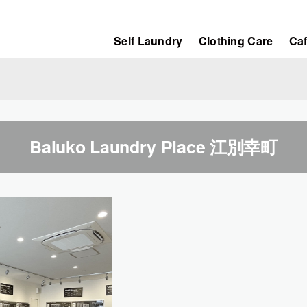
Self Laundry
Clothing Care
Ca
Baluko Laundry Place 江別幸町