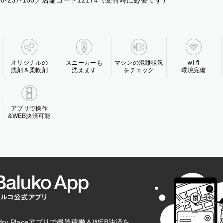
20-237-180／店舗コード12174（受付時に必要です）
オリジナルの
スニーカーも
マシンの混雑状況
wi-fi
洗剤＆柔軟剤
洗えます
をチェック
環境完備
アプリで操作
&WEB決済可能
aundry Placeアプリで機器稼働＆WEB決済を