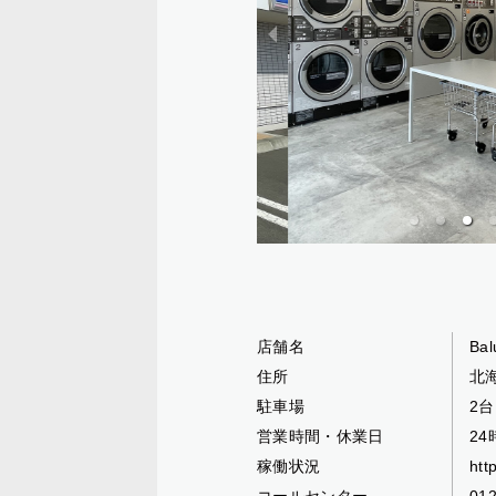
店舗名
Ba
住所
北
駐車場
2台
営業時間・休業日
2
稼働状況
htt