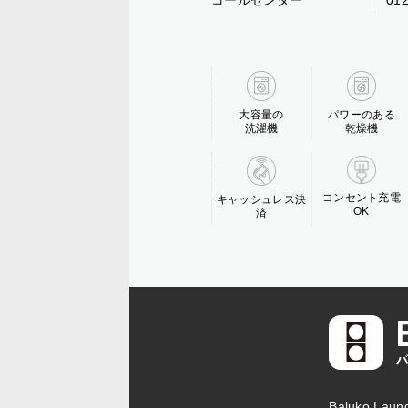
コールセンター
01
大容量の
パワーのある
洗濯機
乾燥機
コンセント充電
キャッシュレス決
OK
済
Baluko L