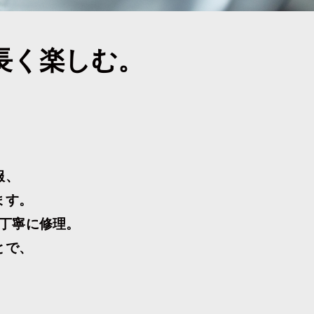
長く楽しむ。
服、
ます。
丁寧に修理。
とで、