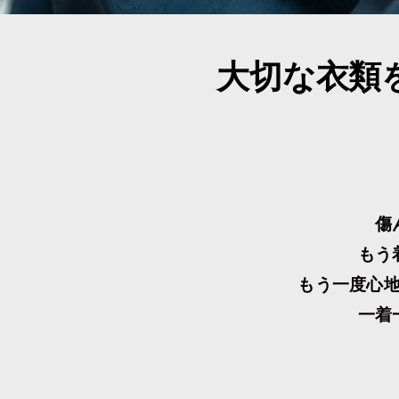
大切な衣類
傷
もう
もう一度心
一着