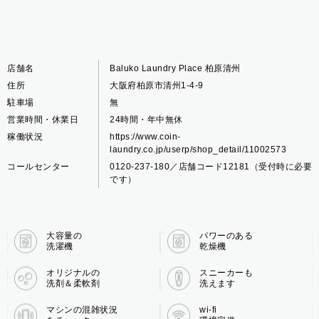
店舗名
Baluko Laundry Place 柏原清州
住所
大阪府柏原市清州1-4-9
駐車場
無
営業時間・休業日
24時間・年中無休
稼働状況
https://www.coin-
laundry.co.jp/userp/shop_detail/11002573
コールセンター
0120-237-180／店舗コード12181（受付時に必要
です）
大容量の
パワーのある
洗濯機
乾燥機
オリジナルの
スニーカーも
洗剤＆柔軟剤
洗えます
マシンの混雑状況
wi-fi