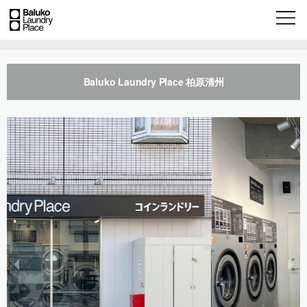
Baluko Laundry Place 柏原清州