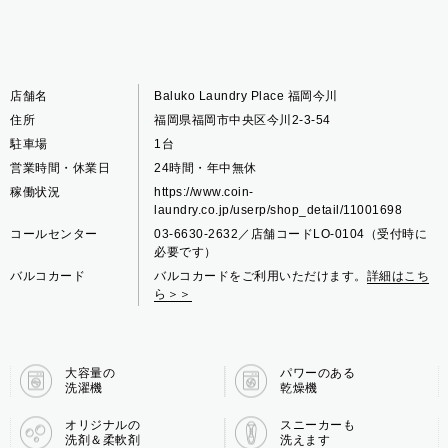
店舗名
Baluko Laundry Place 福岡今川
住所
福岡県福岡市中央区今川2-3-54
駐車場
1台
営業時間・休業日
24時間・年中無休
稼働状況
https://www.coin-
laundry.co.jp/userp/shop_detail/11001698
コールセンター
03-6630-2632／店舗コードLO-0104（受付時に
必要です）
バルコカード
バルコカードをご利用いただけます。
詳細はこち
ら＞＞
大容量の
パワーのある
洗濯機
乾燥機
オリジナルの
スニーカーも
洗剤＆柔軟剤
洗えます