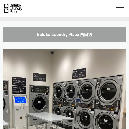
Baluko Laundry Place 西田辺