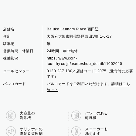
店舗名
Baluko Laundry Place 西田辺
住所
大阪府大阪市阿倍野区西田辺町1-6-17
駐車場
無
営業時間・休業日
24時間・年中無休
稼働状況
https://www.coin-
laundry.co.jp/userp/shop_detail/11002040
コールセンター
0120-237-180／店舗コード12075（受付時に必要
です）
バルコカード
バルコカードをご利用いただけます。
詳細はこち
ら＞＞
大容量の
パワーのある
洗濯機
乾燥機
オリジナルの
スニーカーも
洗剤＆柔軟剤
洗えます