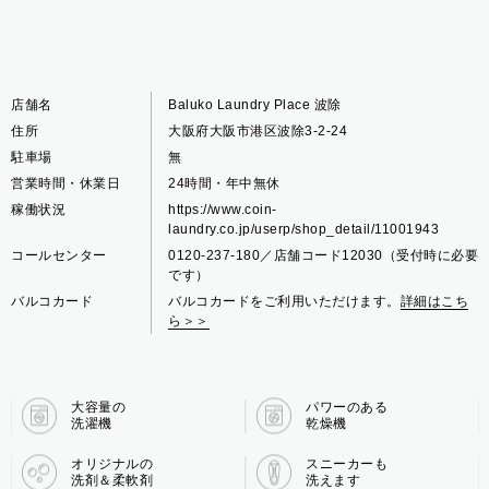
店舗名
Baluko Laundry Place 波除
住所
大阪府大阪市港区波除3-2-24
駐車場
無
営業時間・休業日
24時間・年中無休
稼働状況
https://www.coin-
laundry.co.jp/userp/shop_detail/11001943
コールセンター
0120-237-180／店舗コード12030（受付時に必要
です）
バルコカード
バルコカードをご利用いただけます。
詳細はこち
ら＞＞
大容量の
パワーのある
洗濯機
乾燥機
オリジナルの
スニーカーも
洗剤＆柔軟剤
洗えます