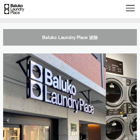
Baluko Laundry Place 波除