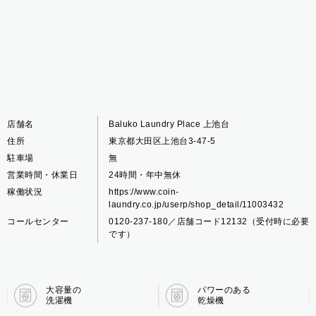
店舗名
Baluko Laundry Place 上池台
住所
東京都大田区上池台3-47-5
駐車場
無
営業時間・休業日
24時間・年中無休
稼働状況
https://www.coin-
laundry.co.jp/userp/shop_detail/11003432
コールセンター
0120-237-180／店舗コード12132（受付時に必要
です）
大容量の
パワーのある
洗濯機
乾燥機