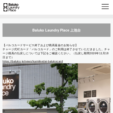
Baluko Laundry Place 上池台
【バルコカードサービス終了および残高返金のお知らせ】
チャージ式ICカード「バルコカード」のご利用は終了させていただきました。チャ
ージ残高の払戻しについては下記をご確認ください。（払戻し期間2026年11月18
日まで）
https://baluko.jp/news/kamiikedai-balukocard