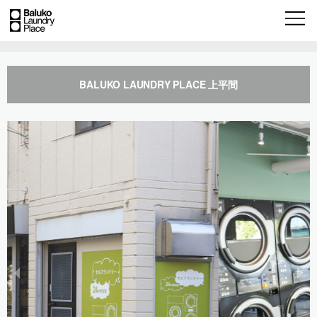
BALUKO LAUNDRY PLACE 上平間