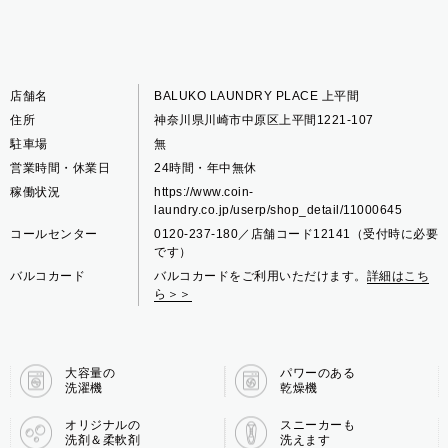
店舗名
BALUKO LAUNDRY PLACE 上平間
住所
神奈川県川崎市中原区上平間1221-107
駐車場
無
営業時間・休業日
24時間・年中無休
稼働状況
https://www.coin-
laundry.co.jp/userp/shop_detail/11000645
コールセンター
0120-237-180／店舗コード12141（受付時に必要
です）
バルコカード
バルコカードをご利用いただけます。
詳細はこち
ら＞＞
大容量の
パワーのある
洗濯機
乾燥機
オリジナルの
スニーカーも
洗剤＆柔軟剤
洗えます