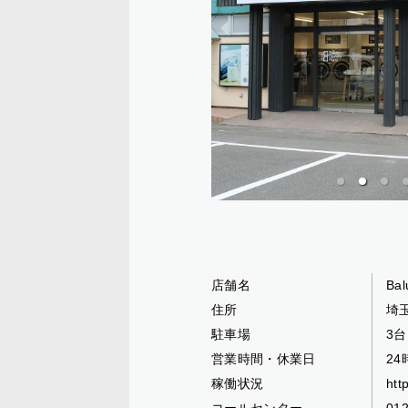
店舗名
Bal
住所
埼
駐車場
3台
営業時間・休業日
2
稼働状況
htt