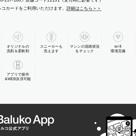
20-237-180／店舗コード12151（受付時に必要です）
ルコカードをご利用いただけます。
詳細はこちら＞＞
オリジナルの
スニーカーも
マシンの混雑状況
wi-fi
洗剤＆柔軟剤
洗えます
をチェック
環境完備
アプリで操作
&WEB決済可能