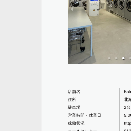
店舗名
Ba
住所
北海
駐車場
2台
営業時間・休業日
5:
稼働状況
htt