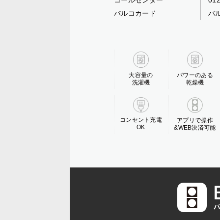
コールセンター
01
バルコカード
バ
大容量の
パワーのある
洗濯機
乾燥機
コンセント充電
アプリで操作
OK
&WEB決済可能