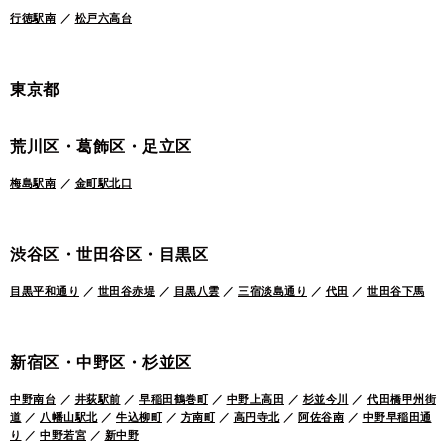
行徳駅南
／
松戸六高台
東京都
荒川区・葛飾区・足立区
梅島駅南
／
金町駅北口
渋谷区・世田谷区・目黒区
目黒平和通り
／
世田谷赤堤
／
目黒八雲
／
三宿淡島通り
／
代田
／
世田谷下馬
新宿区・中野区・杉並区
中野南台
／
井荻駅前
／
早稲田鶴巻町
／
中野上高田
／
杉並今川
／
代田橋甲州街
道
／
八幡山駅北
／
牛込柳町
／
方南町
／
高円寺北
／
阿佐谷南
／
中野早稲田通
り
／
中野若宮
／
新中野