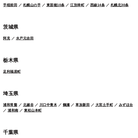
手稲前田
／
札幌山の手
／
東苗穂10条
／
江別幸町
／
西線14条
／
札幌北30条
茨城県
阿見
／
水戸元吉田
栃木県
足利福居町
埼玉県
浦和常盤
／
北越谷
／
川口中青木
／
鶴瀬
／
草加新田
／
大宮土手町
／
みずほ台
／
浦和南
／
東松山本町
千葉県