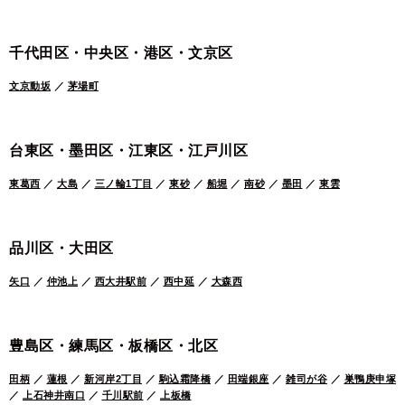
千代田区・中央区・港区・文京区
文京動坂
／
茅場町
台東区・墨田区・江東区・江戸川区
東葛西
／
大島
／
三ノ輪1丁目
／
東砂
／
船堀
／
南砂
／
墨田
／
東雲
品川区・大田区
矢口
／
仲池上
／
西大井駅前
／
西中延
／
大森西
豊島区・練馬区・板橋区・北区
田柄
／
蓮根
／
新河岸2丁目
／
駒込霜降橋
／
田端銀座
／
雑司が谷
／
巣鴨庚申塚
／
上石神井南口
／
千川駅前
／
上板橋