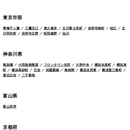
東京市部
青梅千ヶ瀬
／
三鷹北口
／
東久留米
／
立川富士見町
／
吉祥寺南町
／
狛江
／
立
川羽衣町
／
吉祥寺立野
／
町田森野
／
仙川
神奈川県
南加瀬
／
小田急相模原
／
フロンタウン生田
／
大和中央
／
横浜永楽町
／
横浜泉
町
／
横浜高砂町
／
日吉
／
武蔵新城
／
南林間
／
横浜永田東
／
横須賀三春町
／
港北日吉
／
二子新地
富山県
富山呉羽
京都府