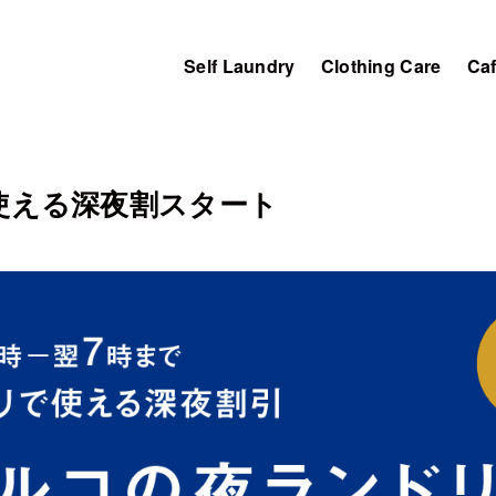
Self Laundry
Clothing Care
Ca
使える深夜割スタート