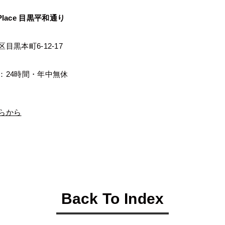
y Place 目黒平和通り
区目黒本町6-12-17
無
：24時間・年中無休
らから
Back To Index