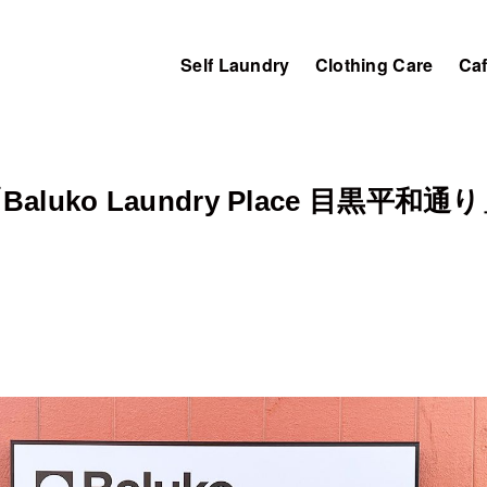
Self Laundry
Clothing Care
Ca
 「Baluko Laundry Place 目黒平