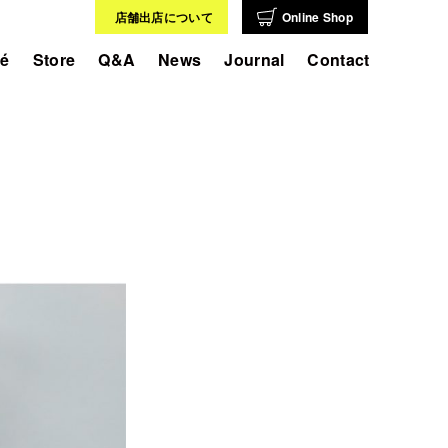
店舗出店について
Online Shop
fé
Store
Q&A
News
Journal
Contact