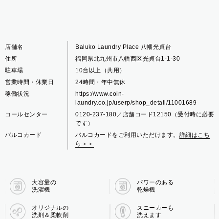
店舗名
Baluko Laundry Place 八幡光貞台
住所
福岡県北九州市八幡西区光貞台1-1-30
駐車場
10台以上（共用）
営業時間・休業日
24時間・年中無休
稼働状況
https://www.coin-
laundry.co.jp/userp/shop_detail/11001689
コールセンター
0120-237-180／店舗コード12150（受付時に必要
です）
バルコカード
バルコカードをご利用いただけます。
詳細はこち
ら＞＞
大容量の
パワーのある
洗濯機
乾燥機
オリジナルの
スニーカーも
洗剤＆柔軟剤
洗えます