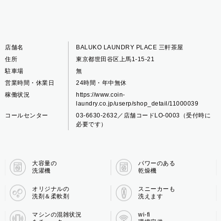
店舗名
BALUKO LAUNDRY PLACE 三軒茶屋
住所
東京都世田谷区上馬1-15-21
駐車場
無
営業時間・休業日
24時間・年中無休
稼働状況
https://www.coin-
laundry.co.jp/userp/shop_detail/11000039
コールセンター
03-6630-2632／店舗コードLO-0003（受付時に
必要です）
大容量の
パワーのある
洗濯機
乾燥機
オリジナルの
スニーカーも
洗剤＆柔軟剤
洗えます
マシンの混雑状況
wi-fi