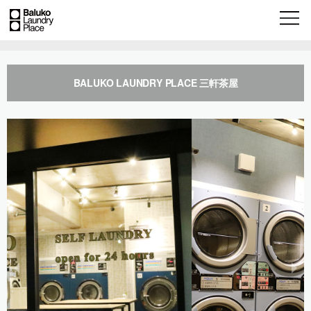
BALUKO LAUNDRY PLACE 三軒茶屋