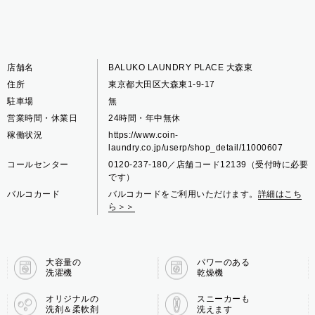
店舗名
BALUKO LAUNDRY PLACE 大森東
住所
東京都大田区大森東1-9-17
駐車場
無
営業時間・休業日
24時間・年中無休
稼働状況
https://www.coin-
laundry.co.jp/userp/shop_detail/11000607
コールセンター
0120-237-180／店舗コード12139（受付時に必要
です）
バルコカード
バルコカードをご利用いただけます。
詳細はこち
ら＞＞
大容量の
パワーのある
洗濯機
乾燥機
オリジナルの
スニーカーも
洗剤＆柔軟剤
洗えます