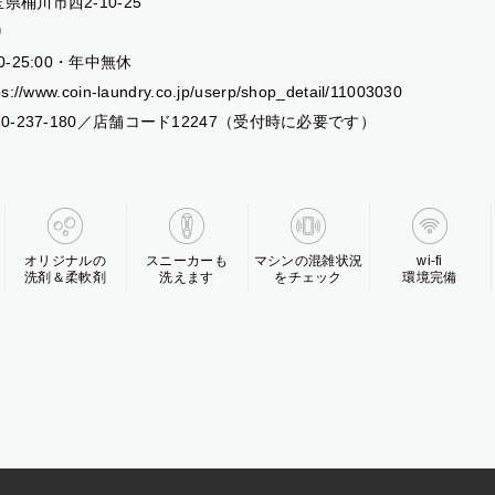
県桶川市西2-10-25
り
00-25:00・年中無休​
ps://www.coin-laundry.co.jp/userp/shop_detail/11003030
20-237-180／店舗コード12247（受付時に必要です）
オリジナルの
スニーカーも
マシンの混雑状況
wi-fi
洗剤＆柔軟剤
洗えます
をチェック
環境完備