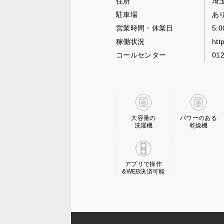
住所
埼玉
駐車場
あ
営業時間・休業日
5:
稼働状況
htt
コールセンター
01
大容量の
パワーのある
洗濯機
乾燥機
アプリで操作
&WEB決済可能