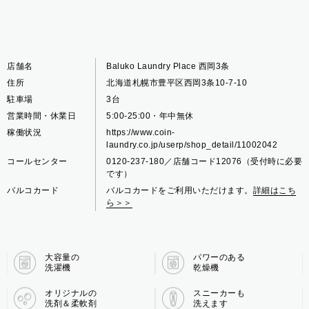
店舗名
Baluko Laundry Place 西岡3条
住所
北海道札幌市豊平区西岡3条10-7-10
駐車場
3台
営業時間・休業日
5:00-25:00・年中無休
稼働状況
https://www.coin-
laundry.co.jp/userp/shop_detail/11002042
コールセンター
0120-237-180／店舗コード12076（受付時に必要
です）
バルコカード
バルコカードをご利用いただけます。
詳細はこち
ら＞＞
大容量の
パワーのある
洗濯機
乾燥機
オリジナルの
スニーカーも
洗剤＆柔軟剤
洗えます