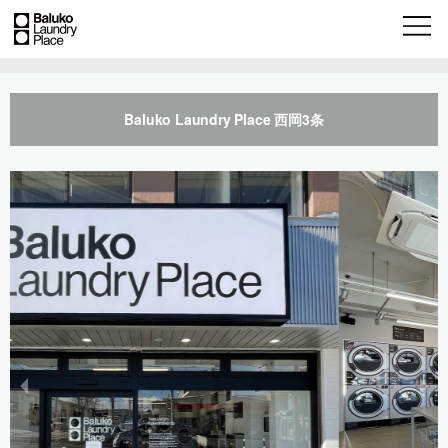
Baluko Laundry Place 西岡3条