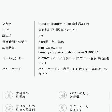
店舗名
Baluko Laundry Place 南小岩3丁目
住所
東京都江戸川区南小岩3-5-4
駐車場
1台
営業時間・休業日
24時間・年中無休
稼働状況
https://www.coin-
laundry.co.jp/userp/shop_detail/11001848
コールセンター
0120-237-180／店舗コード12133（受付時に必要
です）
バルコカード
バルコカードをご利用いただけます。
詳細はこち
ら＞＞
大容量の
パワーのある
洗濯機
乾燥機
オリジナルの
スニーカーも
洗剤＆柔軟剤
洗えます