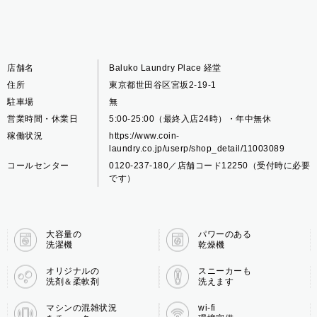
店舗名
Baluko Laundry Place 経堂
住所
東京都世田谷区宮坂2-19-1
駐車場
無
営業時間・休業日
5:00-25:00（最終入店24時）・年中無休
稼働状況
https://www.coin-
laundry.co.jp/userp/shop_detail/11003089
コールセンター
0120-237-180／店舗コード12250（受付時に必要
です）
大容量の
パワーのある
洗濯機
乾燥機
オリジナルの
スニーカーも
洗剤＆柔軟剤
洗えます
マシンの混雑状況
wi-fi