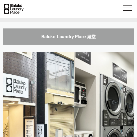
Baluko Laundry Place 経堂