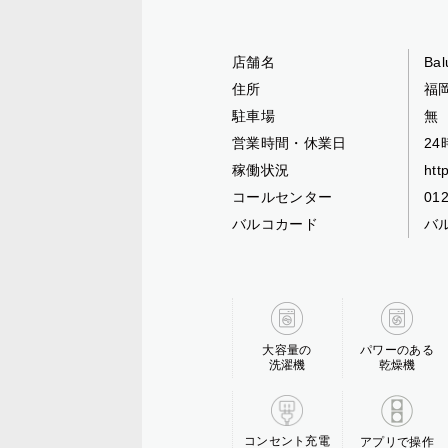
店舗名
Ba
住所
福
駐車場
無
営業時間・休業日
2
稼働状況
htt
コールセンター
01
バルコカード
バ
大容量の
パワーのある
洗濯機
乾燥機
コンセント充電
アプリで操作