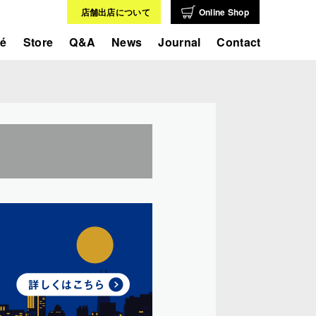
店舗出店について
Online Shop
fé
Store
Q&A
News
Journal
Contact