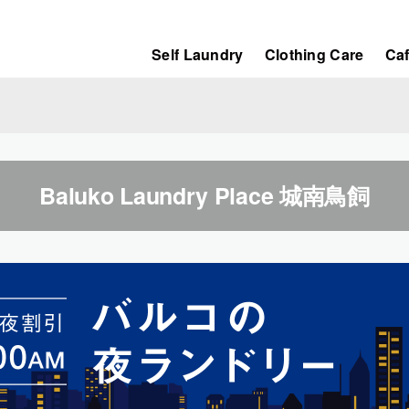
Self Laundry
Clothing Care
Ca
Baluko Laundry Place 城南鳥飼