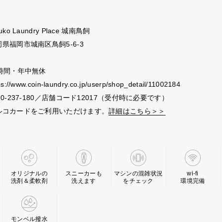
luko Laundry Place 城南鳥飼
岡県福岡市城南区鳥飼5-6-3
4時間・年中無休
ps://www.coin-laundry.co.jp/userp/shop_detail/11002184
20-237-180／店舗コード12017（受付時に必要です）
ルコカードをご利用いただけます。
詳細はこちら＞＞
オリジナルの
スニーカーも
マシンの混雑状況
wi-fi
洗剤＆柔軟剤
洗えます
をチェック
環境完備
モンベル撥水