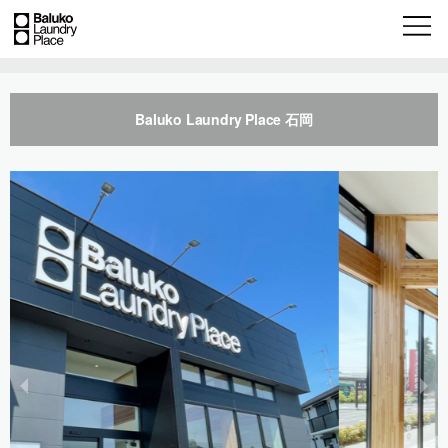
Baluko Laundry Place 石岡