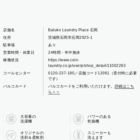
店舗名
Baluko Laundry Place 石岡
住所
茨城県石岡市石岡2925-1
駐車場
あり
営業時間・休業日
24時間・年中無休
稼働状況
https://www.coin-
laundry.co.jp/userp/shop_detail/11002283
コールセンター
0120-237-180／店舗コード12061（受付時に必要
です）
バルコカード
バルコカードをご利用いただけます。
詳細はこち
ら＞＞
大容量の
パワーのある
洗濯機
乾燥機
オリジナルの
スニーカーも
洗剤＆柔軟剤
洗えます