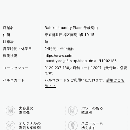
店舗名
Baluko Laundry Place 千歳烏山
住所
東京都世田谷区南烏山5-19-15
駐車場
無
営業時間・休業日
24時間・年中無休
稼働状況
https://www.coin-
laundry.co.jp/userp/shop_detail/11002186
コールセンター
0120-237-180／店舗コード12007（受付時に必要
です）
バルコカード
バルコカードをご利用いただけます。
詳細はこち
ら＞＞
大容量の
パワーのある
洗濯機
乾燥機
オリジナルの
スニーカーも
洗剤＆柔軟剤
洗えます