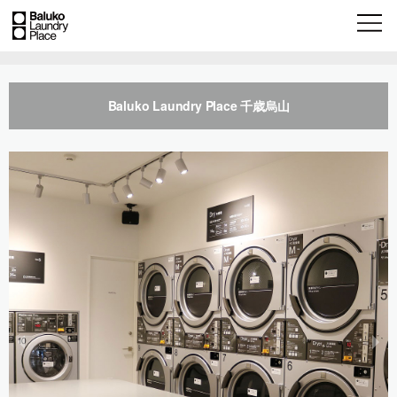
Baluko Laundry Place 千歳烏山