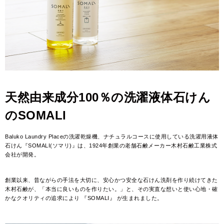
天然由来成分100％の洗濯液体石けん
のSOMALI
Baluko Laundry Placeの洗濯乾燥機、ナチュラルコースに使用している洗濯用液体
石けん『SOMALI(ソマリ)』は、1924年創業の老舗石鹸メーカー木村石鹸工業株式
会社が開発。
創業以来、昔ながらの手法を大切に、安心かつ安全な石けん洗剤を作り続けてきた
木村石鹸が、「本当に良いものを作りたい。」と、その実直な想いと使い心地・確
かなクオリティの追求により 『SOMALI』 が生まれました。