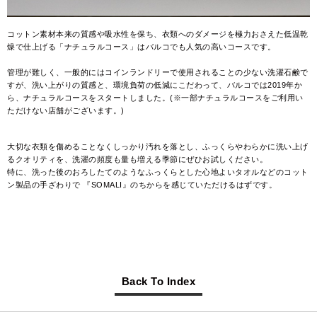
コットン素材本来の質感や吸水性を保ち、衣類へのダメージを極力おさえた低温乾
燥で仕上げる「ナチュラルコース」はバルコでも人気の高いコースです。
管理が難しく、一般的にはコインランドリーで使用されることの少ない洗濯石鹸で
すが、洗い上がりの質感と、環境負荷の低減にこだわって、バルコでは2019年か
ら、ナチュラルコースをスタートしました。(※一部ナチュラルコースをご利用い
ただけない店舗がございます。)
大切な衣類を傷めることなくしっかり汚れを落とし、ふっくらやわらかに洗い上げ
るクオリティを、洗濯の頻度も量も増える季節にぜひお試しください。
特に、洗った後のおろしたてのようなふっくらとした心地よいタオルなどのコット
ン製品の手ざわりで 『SOMALI』のちからを感じていただけるはずです。
Back To Index