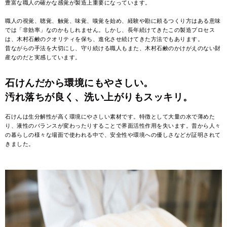
豊富な職人の確かな感覚が製造上重要になっています。
職人の視覚、聴覚、触覚、味覚、嗅覚を始め、経験や勘に頼るつくり方はある意味
では「非効率」なのかもしれません。しかし、長年続けてきたこの製造プロセス
は、木村石鹸のクオリティを保ち、進化させ続けてきた方法でもあります。
昔ながらの手法を大切にし、守り続ける職人もまた、木村石鹸のかけがえのない財
産なのだと実感しています。
石けんだから環境にもやさしい。
汚れ落ちが良く、洗い上がりもスッキリ。
石けんは生分解性が高く環境にやさしい素材です。特徴として大量の水で薄めた
り、液性のバランスが変わったりすることで界面活性作用を失います。昔から人々
の暮らしの様々な場面で使われる中で、安全性や環境への優しさなどが証明されて
きました。