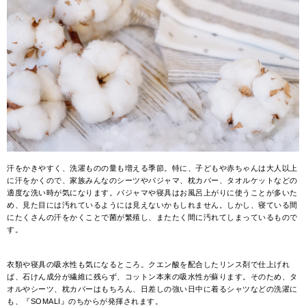
汗をかきやすく、洗濯ものの量も増える季節。特に、子どもや赤ちゃんは大人以上
に汗をかくので、家族みんなのシーツやパジャマ、枕カバー、タオルケットなどの
適度な洗い時が気になります。パジャマや寝具はお風呂上がりに使うことが多いた
め、見た目には汚れているようには見えないかもしれません。しかし、寝ている間
にたくさんの汗をかくことで菌が繁殖し、またたく間に汚れてしまっているもので
す。
衣類や寝具の吸水性も気になるところ。クエン酸を配合したリンス剤で仕上げれ
ば、石けん成分が繊維に残らず、コットン本来の吸水性が蘇ります。そのため、タ
オルやシーツ、枕カバーはもちろん、日差しの強い日中に着るシャツなどの洗濯に
も、『SOMALI』のちからが発揮されます。